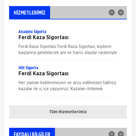
İş Yeri Sigortası
Allianz ile işyerinizde güven içinde çalışın!
HİZMETLERİMİZ
Allianz 70'ten fazla ülkedeki geniş deneyimi,
Türkiye'deki 25 yılı aşkın birikimiyle her koşulda, her
Anadolu Sigorta
Ferdi Kaza Sigortası
Ferdi Kaza Sigortası Ferdi Kaza Sigortası, kişilerin
başlarına gelebilecek ani ve harici olaylar nedeniyle
uğrayabilecekleri bedensel zararları teminat altına
alır. Kaza sonucu öl&
HDI Sigorta
Ferdi Kaza Sigortası
Her zaman beklenmeyen ve arzu edilmeyen talihsiz
kazalar ile iç içe yaşıyoruz. Kazaları önlemek
mümkün ama ne kadar dikkat edersek edelim
Nakliye Hasarı İçin Gerekli Bilgiler
tamamen ortadan kaldırmak m&u
HDI Sigorta
Kasko Sigortası
Tüm Hizmetlerimiz
ONLİNE Dask Prim Hesaplama
Genişletilmiş Kasko Poliçesi Genişletilmiş Kasko
Poliçesi ile aracınızı, kendinizi ve sevdiklerinizi
Trafik Hasarı için Gerekli Bilgiler
güvence altına alın. Yeni bir dönem başlatan HDI
FAYDALI BİLGİLER