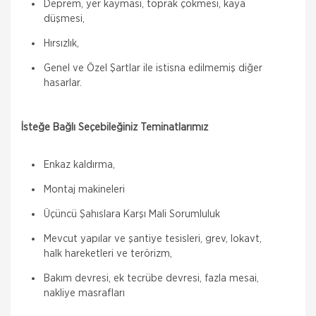
Deprem, yer kayması, toprak çökmesi, kaya
düşmesi,
Hırsızlık,
Genel ve Özel Şartlar ile istisna edilmemiş diğer
hasarlar.
İsteğe Bağlı Seçebileğiniz Teminatlarımız
Enkaz kaldırma,
Montaj makineleri
Üçüncü Şahıslara Karşı Mali Sorumluluk
Allianz Sigorta
Zorunlu Deprem Sigortası
Mevcut yapılar ve şantiye tesisleri, grev, lokavt,
halk hareketleri ve terörizm,
Zorunlu bir sigorta olan DASK ile binalardaki,
deprem ve deprem nedeni ile oluşabilecek maddi
Bakım devresi, ek tecrübe devresi, fazla mesai,
zararlar güvence altına alınır. Zorunlu Deprem
nakliye masrafları
Sigortası ile; Depremin Deprem sonucu
Allianz Sigorta