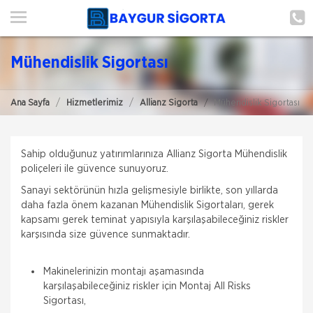
ANA SAYFA
HAKKIMIZDA
Mühendislik Sigortası
ŞUBE BAŞVURUSU
Ana Sayfa
Hizmetlerimiz
Allianz Sigorta
Mühendislik Sigortası
HİZMETLERİMİZ
İLETIŞIM
Sahip olduğunuz yatırımlarınıza Allianz Sigorta Mühendislik
ŞUBELERIMIZ
poliçeleri ile güvence sunuyoruz.
Sanayi sektörünün hızla gelişmesiyle birlikte, son yıllarda
ŞUBE BAŞVURUSU
daha fazla önem kazanan Mühendislik Sigortaları, gerek
kapsamı gerek teminat yapısıyla karşılaşabileceğiniz riskler
karşısında size güvence sunmaktadır.
Makinelerinizin montajı aşamasında
karşılaşabileceğiniz riskler için Montaj All Risks
Sigortası,