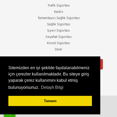
EvdekiBakıcım Projesi
NN Hayat ve Emeklilik, bireysel emeklilik sözleşmesi
Trafik Sigortası
ya da İyi Yaşa Hayat Sigortası’na sahip
Kasko
müşterilerine “Önce Sen” Dünyası’nda
Tamamlayıcı Sağlık Sigortası
EvdekiBakıcım şir
Sağlık Sigortası
Vakıf Emeklilik’ten Tehlikeli Hastalıklara
İşyeri Sigortası
Karşı “Can Yeleği”
Yarınlarını güvence altına almak isteyen herkes için
Seyahat Sigortası
farklı ürünler sunan Vakıf Emeklilik, tehlikeli
Konut Sigortası
hastalıkların finansal güçlüklerini, “Can Yele
Dask
İSADER; Sigorta Acenteleri Poliçe
Kesemez Hale Geldi
İskenderun Sigorta Acenteleri Derneği (İSADER)
Sitemizden en iyi şekilde faydalanabilmeniz
Başkanı Yasin Keleş, zorunlu trafik sigortası
için çerezler kullanılmaktadır. Bu siteye giriş
poliçelerinin sorunlu hale geldiğini belirterek,
yaparak çerez kullanımını kabul etmiş
“Motorlu Araçlar Zorunlu
bulunuyorsunuz.
Detaylı Bilgi
TARSİM; Sigorta Sadece Zor
Zamanlarda Hatırlanmamalı
Tarım Sigortaları Havuzundan (TARSİM) yapılan
Tamam
açıklamada sigortanın sadece zor zamanlarda
hatırlanılmaması gerektiğini belirtti. Tarım Sigortaları
Copyright © 2023 Baygur Sigorta
Havuzu (TARSİM), sigorta bilin