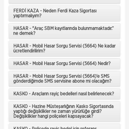
FERDİ KAZA - Neden Ferdi Kaza Sigortası
yaptırmalıyım?
HASAR - "Araç SBM kayıtlarında bulunmamaktadır.”
ne demek?
HASAR - Mobil Hasar Sorgu Servisi (5664) Ne kadar
ücretlendirilirim?
HASAR - Mobil Hasar Sorgu Servisi (5664) Nedir?
HASAR - Mobil Hasar Sorgu Servisi (5664)’e SMS
gönderdiğimde SMS servisine abone mi olacağım?
KASKO - Araçların rayiç bedelleri nasıl belirlenecek?
KASKO - Hazine Müsteşarlığının Kasko Sigortasında
yaptığı değişiklikler ne zaman yürürlüğe girdi?
Değişiklikler hangi poliçeleri kapsayacak?