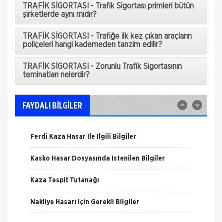
TRAFİK SİGORTASI - Trafik Sigortası primleri bütün
şirketlerde aynı mıdır?
TRAFİK SİGORTASI - Trafiğe ilk kez çıkan araçların
poliçeleri hangi kademeden tanzim edilir?
Nakliye Hasarı İçin Gerekli Bilgiler
TRAFİK SİGORTASI - Zorunlu Trafik Sigortasının
ONLİNE Dask Prim Hesaplama
teminatları nelerdir?
Trafik Hasarı için Gerekli Bilgiler
FAYDALI BİLGİLER
Yangın Hasarı ile ilgili Bilgiler
Ferdi Kaza Hasar İle İlgili Bilgiler
Kasko Hasar Dosyasında İstenilen Bilgiler
Kaza Tespit Tutanağı
Fare Kasko Kapsamında
Nakliye Hasarı İçin Gerekli Bilgiler
Sigorta şirketleri ile sigortalılar arasındaki
uyuşmazlıkları çözen Sigorta Tahkim Komisyonu,