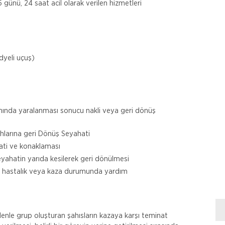
günü, 24 saat acil olarak verilen hizmetleri
yeli uçuş)
amında yaralanması sonucu nakli veya geri dönüş
ahlarına geri Dönüş Seyahati
hati ve konaklaması
eyahatin yarıda kesilerek geri dönülmesi
ani hastalık veya kaza durumunda yardım
edenle grup oluşturan şahısların kazaya karşı teminat