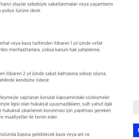
ve harici olaylar sebebiyle sakatlanmaları veya yaşamlarını
n poliçe türüne denir.
rhal veya kaza tarihinden itibaren 1 yıl içinde vefat
ilen menfaattarlara, yoksa kanuni hak sahiplerine,
den itibaren 2 yıl içinde sakat kalmasına sebep olursa,
ahilinde kendisine ödenir.
sözleşmeyle saptanan konular kapsamındaki sözleşmeler
e ilgisi olan hukuksal uyuşmazlıkların, sulh yahut ilgili
 hukuksal çıkarlarının korunması için yapılması gereken
r ve muafiyetler ile temin eder.
konutunda başına gelebilecek kaza veya ani ve