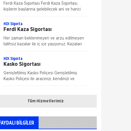
Ferdi Kaza Sigortası Ferdi Kaza Sigortası,
kişilerin başlarına gelebilecek ani ve harici
olaylar nedeniyle uğrayabilecekleri bedensel
zararları teminat altına alır. Kaza sonucu öl&
HDI Sigorta
Ferdi Kaza Sigortası
Her zaman beklenmeyen ve arzu edilmeyen
talihsiz kazalar ile iç içe yaşıyoruz. Kazaları
önlemek mümkün ama ne kadar dikkat
edersek edelim tamamen ortadan kaldırmak
HDI Sigorta
m&u
Kasko Sigortası
Genişletilmiş Kasko Poliçesi Genişletilmiş
Kasko Poliçesi ile aracınızı, kendinizi ve
sevdiklerinizi güvence altına alın. Yeni bir
dönem başlatan HDI Sigorta hızl
Anadolu Sigorta
Kasko Sigortası
Tüm Hizmetlerimiz
Kasko Sigortası, herhangi bir motorlu kara
taşıtının sigortalı kişinin iradesi dışında araç
hareket halindeyken ya da dururken hasara
FAYDALI BİLGİLER
uğraması, çalınması, yanması ve kaza
HDI Sigorta