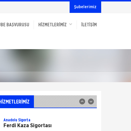
Şubelerimiz
Allianz Sigorta
Yat Sigortası
UBE BAŞVURUSU
HİZMETLERİMİZ
İLETIŞIM
İşte, yatınızı denizde ve karada
karşılaşabileceği risklere karşı güvence altına
alan Mavi Dalga Yat Sigortası. Allianz ile
güvene yelken açın! Yat sigortalarında
Allianz Sigorta
Zorunlu Deprem Sigortası
Zorunlu bir sigorta olan DASK ile binalardaki,
deprem ve deprem nedeni ile oluşabilecek
maddi zararlar güvence altına alınır. Zorunlu
Deprem Sigortası ile; Depremin Deprem
Allianz Sigorta
sonucu
İş Yeri Sigortası
Allianz ile işyerinizde güven içinde çalışın!
HİZMETLERİMİZ
Allianz 70'ten fazla ülkedeki geniş deneyimi,
Türkiye'deki 25 yılı aşkın birikimiyle her
koşulda, her
Anadolu Sigorta
Ferdi Kaza Sigortası