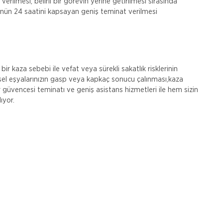
 verilmesi, belirli bir görevin yerine getirilmesi sırasında
günün 24 saatini kapsayan geniş teminat verilmesi
bir kaza sebebi ile vefat veya sürekli sakatlık risklerinin
el eşyalarınızın gasp veya kapkaç sonucu çalınması,kaza
 güvencesi teminatı ve geniş asistans hizmetleri ile hem sizin
ıyor.