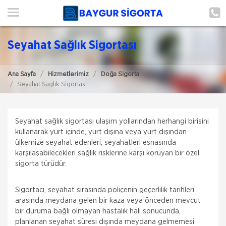
ANA SAYFA
HAKKIMIZDA
Seyahat Sağlık Sigortası
ŞUBE BAŞVURUSU
Ana Sayfa
Hizmetlerimiz
Doğa Sigorta
HİZMETLERİMİZ
Seyahat Sağlık Sigortası
İLETIŞIM
ŞUBELERIMIZ
Seyahat sağlık sigortası ulaşım yollarından herhangi birisini
kullanarak yurt içinde, yurt dışına veya yurt dışından
ülkemize seyahat edenleri, seyahatleri esnasında
ŞUBE BAŞVURUSU
karşılaşabilecekleri sağlık risklerine karşı koruyan bir özel
sigorta türüdür.
Allianz Sigorta
Zorunlu Deprem Sigortası
Sigortacı, seyahat sırasında poliçenin geçerlilik tarihleri
Zorunlu bir sigorta olan DASK ile binalardaki,
arasında meydana gelen bir kaza veya önceden mevcut
deprem ve deprem nedeni ile oluşabilecek maddi
zararlar güvence altına alınır. Zorunlu Deprem
bir duruma bağlı olmayan hastalık hali sonucunda,
Sigortası ile; Depremin Deprem sonucu
planlanan seyahat süresi dışında meydana gelmemesi
Allianz Sigorta