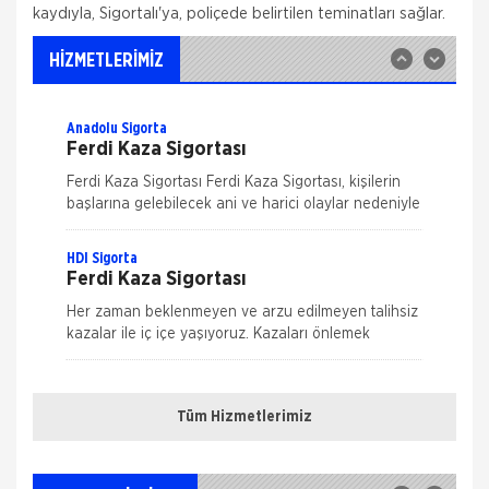
kaydıyla, Sigortalı'ya, poliçede belirtilen teminatları sağlar.
İş Yeri Sigortası
Allianz ile işyerinizde güven içinde çalışın!
HİZMETLERİMİZ
Allianz 70'ten fazla ülkedeki geniş deneyimi,
Türkiye'deki 25 yılı aşkın birikimiyle her koşulda, her
Anadolu Sigorta
Ferdi Kaza Sigortası
Ferdi Kaza Sigortası Ferdi Kaza Sigortası, kişilerin
başlarına gelebilecek ani ve harici olaylar nedeniyle
uğrayabilecekleri bedensel zararları teminat altına
alır. Kaza sonucu öl&
HDI Sigorta
Ferdi Kaza Sigortası
Her zaman beklenmeyen ve arzu edilmeyen talihsiz
kazalar ile iç içe yaşıyoruz. Kazaları önlemek
mümkün ama ne kadar dikkat edersek edelim
Nakliye Hasarı İçin Gerekli Bilgiler
tamamen ortadan kaldırmak m&u
HDI Sigorta
Kasko Sigortası
Tüm Hizmetlerimiz
ONLİNE Dask Prim Hesaplama
Genişletilmiş Kasko Poliçesi Genişletilmiş Kasko
Poliçesi ile aracınızı, kendinizi ve sevdiklerinizi
Trafik Hasarı için Gerekli Bilgiler
güvence altına alın. Yeni bir dönem başlatan HDI