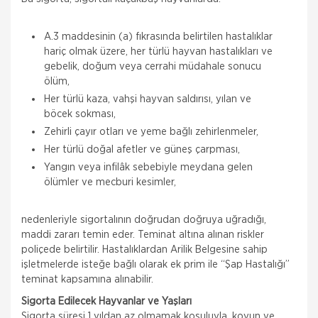
A.3 maddesinin (a) fıkrasında belirtilen hastalıklar
hariç olmak üzere, her türlü hayvan hastalıkları ve
gebelik, doğum veya cerrahi müdahale sonucu
ölüm,
Her türlü kaza, vahşi hayvan saldırısı, yılan ve
böcek sokması,
Zehirli çayır otları ve yeme bağlı zehirlenmeler,
Her türlü doğal afetler ve güneş çarpması,
Yangın veya infilâk sebebiyle meydana gelen
ölümler ve mecburi kesimler,
nedenleriyle sigortalının doğrudan doğruya uğradığı,
maddi zararı temin eder. Teminat altına alınan riskler
poliçede belirtilir. Hastalıklardan Arilik Belgesine sahip
işletmelerde isteğe bağlı olarak ek prim ile “Şap Hastalığı”
teminat kapsamına alınabilir.
Sigorta Edilecek Hayvanlar ve Yaşları
Sigorta süresi 1 yıldan az olmamak koşuluyla, koyun ve