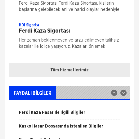
Ferdi Kaza Sigortası Ferdi Kaza Sigortası, kişilerin
başlarına gelebilecek ani ve harici olaylar nedeniyle
uğrayabilecekleri bedensel zararları teminat altına
alır. Kaza sonucu öl&
HDI Sigorta
Ferdi Kaza Sigortası
Her zaman beklenmeyen ve arzu edilmeyen talihsiz
kazalar ile iç içe yaşıyoruz. Kazaları önlemek
mümkün ama ne kadar dikkat edersek edelim
Nakliye Hasarı İçin Gerekli Bilgiler
tamamen ortadan kaldırmak m&u
HDI Sigorta
Kasko Sigortası
Tüm Hizmetlerimiz
ONLİNE Dask Prim Hesaplama
Genişletilmiş Kasko Poliçesi Genişletilmiş Kasko
Poliçesi ile aracınızı, kendinizi ve sevdiklerinizi
Trafik Hasarı için Gerekli Bilgiler
güvence altına alın. Yeni bir dönem başlatan HDI
FAYDALI BİLGİLER
Sigorta hızl
Anadolu Sigorta
Yangın Hasarı ile ilgili Bilgiler
Kasko Sigortası
Ferdi Kaza Hasar İle İlgili Bilgiler
Kasko Sigortası, herhangi bir motorlu kara taşıtının
sigortalı kişinin iradesi dışında araç hareket
Kasko Hasar Dosyasında İstenilen Bilgiler
halindeyken ya da dururken hasara uğraması,
çalınması, yanması ve kaza
HDI Sigorta