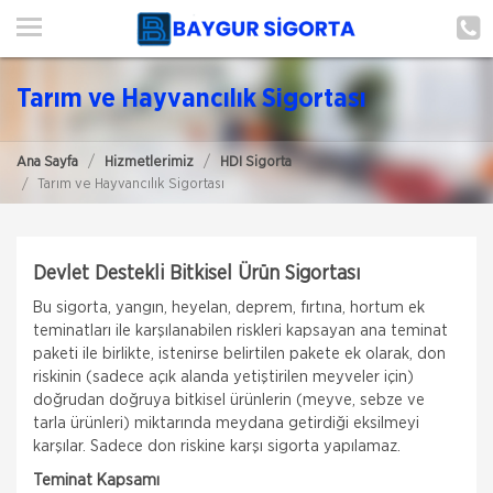
ANA SAYFA
HAKKIMIZDA
Tarım ve Hayvancılık Sigortası
ŞUBE BAŞVURUSU
Ana Sayfa
Hizmetlerimiz
HDI Sigorta
HİZMETLERİMİZ
Tarım ve Hayvancılık Sigortası
İLETIŞIM
ŞUBELERIMIZ
Devlet Destekli Bitkisel Ürün Sigortası
Bu sigorta, yangın, heyelan, deprem, fırtına, hortum ek
ŞUBE BAŞVURUSU
teminatları ile karşılanabilen riskleri kapsayan ana teminat
paketi ile birlikte, istenirse belirtilen pakete ek olarak, don
riskinin (sadece açık alanda yetiştirilen meyveler için)
doğrudan doğruya bitkisel ürünlerin (meyve, sebze ve
tarla ürünleri) miktarında meydana getirdiği eksilmeyi
karşılar. Sadece don riskine karşı sigorta yapılamaz.
Teminat Kapsamı