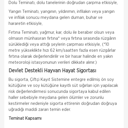
Dolu Teminatı, dolu tanelerinin doğrudan çarpma etkisiyle,
Yangın Teminatı, yangının, yıldırımın, infilakın veya yangın
ve infilak sonucu meydana gelen duman, buhar ve
hararetin etkisiyle,
Fırtına Teminatı, yağmur, kar, dolu ile beraber olsun veya
olmasın münhasıran fırtına* veya fırtına sırasında rüzgârın
sürüklediği veya attığı şeylerin çarpması etkisiyle, (*10
metre yükseklikte hızı 62 km/saatten fazla esen rüzgârlar
fırtına olarak değerlendirilir ve bir hasar halinde en yakın
meteoroloji istasyonunun verileri dikkate alınır.)
Devlet Destekli Hayvan Hayat Sigortası
Bu sigorta, Çiftçi Kayıt Sistemine entegre edilmiş ön soy
kütüğüne ve soy kütüğüne kayıtlı süt sığırları için yapılacak
risk değerlendirmesi sonucunda sigortaya kabul edilen
haller sebebiyle meydana gelen ölümler ve zorunlu
kestirmeler nedeniyle sigorta ettirenin doğrudan doğruya
uğradığı maddi zararı temin eder.
Teminat Kapsamı