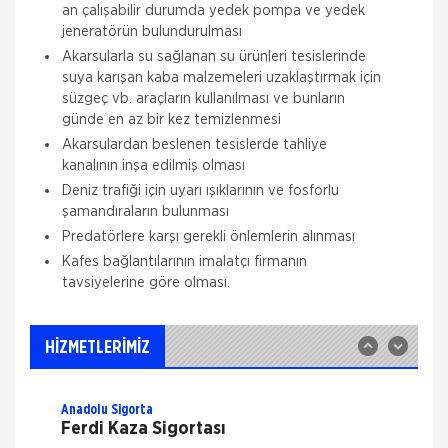
an çalışabilir durumda yedek pompa ve yedek
jeneratörün bulundurulması
Akarsularla su sağlanan su ürünleri tesislerinde
suya karışan kaba malzemeleri uzaklaştırmak için
süzgeç vb. araçların kullanılması ve bunların
günde en az bir kez temizlenmesi
Akarsulardan beslenen tesislerde tahliye
kanalının inşa edilmiş olması
Allianz Sigorta
Zorunlu Deprem Sigortası
Deniz trafiği için uyarı ışıklarının ve fosforlu
şamandıraların bulunması
Zorunlu bir sigorta olan DASK ile binalardaki,
Predatörlere karşı gerekli önlemlerin alınması
deprem ve deprem nedeni ile oluşabilecek maddi
zararlar güvence altına alınır. Zorunlu Deprem
Kafes bağlantılarının imalatçı firmanın
Sigortası ile; Depremin Deprem sonucu
tavsiyelerine göre olması.
Allianz Sigorta
İş Yeri Sigortası
Allianz ile işyerinizde güven içinde çalışın!
HİZMETLERİMİZ
Allianz 70'ten fazla ülkedeki geniş deneyimi,
Türkiye'deki 25 yılı aşkın birikimiyle her koşulda, her
Anadolu Sigorta
Ferdi Kaza Sigortası