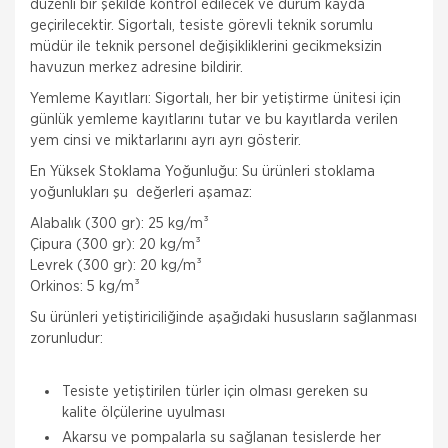
düzenli bir şekilde kontrol edilecek ve durum kayda
geçirilecektir. Sigortalı, tesiste görevli teknik sorumlu
müdür ile teknik personel değişikliklerini gecikmeksizin
havuzun merkez adresine bildirir.
Yemleme Kayıtları: Sigortalı, her bir yetiştirme ünitesi için
günlük yemleme kayıtlarını tutar ve bu kayıtlarda verilen
yem cinsi ve miktarlarını ayrı ayrı gösterir.
En Yüksek Stoklama Yoğunluğu: Su ürünleri stoklama
yoğunlukları şu değerleri aşamaz:
Alabalık (300 gr): 25 kg/m³
Çipura (300 gr): 20 kg/m³
Levrek (300 gr): 20 kg/m³
Orkinos: 5 kg/m³
Su ürünleri yetiştiriciliğinde aşağıdaki hususların sağlanması
zorunludur:
Tesiste yetiştirilen türler için olması gereken su
kalite ölçülerine uyulması
Akarsu ve pompalarla su sağlanan tesislerde her