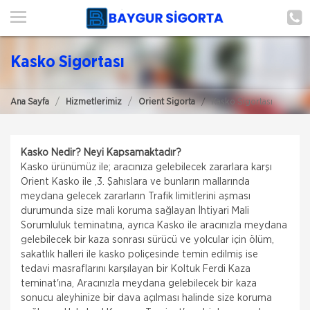
ANA SAYFA
HAKKIMIZDA
Kasko Sigortası
ŞUBE BAŞVURUSU
Ana Sayfa
Hizmetlerimiz
Orient Sigorta
Kasko Sigortası
HİZMETLERİMİZ
İLETIŞIM
Kasko Nedir? Neyi Kapsamaktadır?
ŞUBELERIMIZ
Kasko ürünümüz ile; aracınıza gelebilecek zararlara karşı
Orient Kasko ile ,3. Şahıslara ve bunların mallarında
meydana gelecek zararların Trafik limitlerini aşması
ŞUBE BAŞVURUSU
durumunda size mali koruma sağlayan İhtiyari Mali
Sorumluluk teminatına, ayrıca Kasko ile aracınızla meydana
gelebilecek bir kaza sonrası sürücü ve yolcular için ölüm,
sakatlık halleri ile kasko poliçesinde temin edilmiş ise
tedavi masraflarını karşılayan bir Koltuk Ferdi Kaza
teminat'ına, Aracınızla meydana gelebilecek bir kaza
sonucu aleyhinize bir dava açılması halinde size koruma