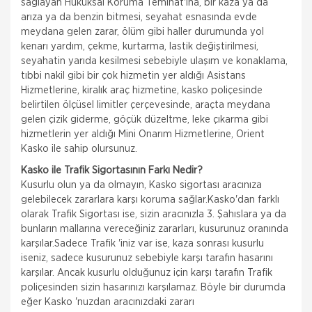
sağlayan Hukuksal Koruma Teminat'ına, bir kaza ya da
arıza ya da benzin bitmesi, seyahat esnasında evde
meydana gelen zarar, ölüm gibi haller durumunda yol
kenarı yardım, çekme, kurtarma, lastik değiştirilmesi,
seyahatin yarıda kesilmesi sebebiyle ulaşım ve konaklama,
tıbbi nakil gibi bir çok hizmetin yer aldığı Asistans
Hizmetlerine, kiralık araç hizmetine, kasko poliçesinde
belirtilen ölçüsel limitler çerçevesinde, araçta meydana
gelen çizik giderme, göçük düzeltme, leke çıkarma gibi
hizmetlerin yer aldığı Mini Onarım Hizmetlerine, Orient
Kasko ile sahip olursunuz.
Kasko ile Trafik Sigortasının Farkı Nedir?
Kusurlu olun ya da olmayın, Kasko sigortası aracınıza
gelebilecek zararlara karşı koruma sağlar.Kasko'dan farklı
olarak Trafik Sigortası ise, sizin aracınızla 3. Şahıslara ya da
bunların mallarına vereceğiniz zararları, kusurunuz oranında
karşılar.Sadece Trafik 'iniz var ise, kaza sonrası kusurlu
iseniz, sadece kusurunuz sebebiyle karşı tarafın hasarını
karşılar. Ancak kusurlu olduğunuz için karşı tarafın Trafik
poliçesinden sizin hasarınızı karşılamaz. Böyle bir durumda
eğer Kasko 'nuzdan aracınızdaki zararı