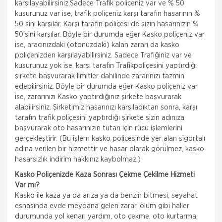
karşılayabilirsiniz.Sadece Trafik poliçeniz var ve % 50
kusurunuz var ise, trafik poliçeniz karşı tarafın hasarının %
50 sini karşılar. Karşı tarafın poliçesi de sizin hasarınızın %
50’sini karşılar. Böyle bir durumda eğer Kasko poliçeniz var
ise, aracınızdaki (otonuzdaki) kalan zararı da kasko
poliçenizden karşılayabilirsiniz. Sadece Trafiğiniz var ve
kusurunuz yok ise, karşı tarafın Trafikpoliçesini yaptırdığı
şirkete başvurarak limitler dahilinde zararınızı tazmin
edebilirsiniz. Böyle bir durumda eğer Kasko poliçeniz var
ise, zararınızı Kasko yaptırdığınız şirkete başvurarak
alabilirsiniz. Şirketimiz hasarınızı karşıladıktan sonra, karşı
tarafın trafik poliçesini yaptırdığı şirkete sizin adınıza
başvurarak oto hasarınızın tutarı için rücu işlemlerini
gerçekleştirir. (Bu işlem kasko poliçesinde yer alan sigortalı
adına verilen bir hizmettir ve hasar olarak görülmez, kasko
hasarsızlık indirim hakkınız kaybolmaz.)
Kasko Poliçenizde Kaza Sonrası Çekme Çekilme Hizmeti
Var mı?
Kasko ile kaza ya da arıza ya da benzin bitmesi, seyahat
esnasında evde meydana gelen zarar, ölüm gibi haller
durumunda yol kenarı yardım, oto çekme, oto kurtarma,