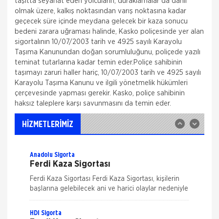
taşıtta seyahat eden yolcuların, duraklamalar da dahil
olmak üzere, kalkış noktasından varış noktasına kadar
geçecek süre içinde meydana gelecek bir kaza sonucu
bedeni zarara uğraması halinde, Kasko poliçesinde yer alan
Allianz Sigorta
sigortalının 10/07/2003 tarih ve 4925 sayılı Karayolu
Zorunlu Deprem Sigortası
Taşıma Kanunundan doğan sorumluluğunu, poliçede yazılı
teminat tutarlarına kadar temin eder.Poliçe sahibinin
Zorunlu bir sigorta olan DASK ile binalardaki,
taşımayı zaruri haller hariç, 10/07/2003 tarih ve 4925 sayılı
deprem ve deprem nedeni ile oluşabilecek maddi
zararlar güvence altına alınır. Zorunlu Deprem
Karayolu Taşıma Kanunu ve ilgili yönetmelik hükümleri
Sigortası ile; Depremin Deprem sonucu
çerçevesinde yapması gerekir. Kasko, poliçe sahibinin
Allianz Sigorta
haksız taleplere karşı savunmasını da temin eder.
İş Yeri Sigortası
Allianz ile işyerinizde güven içinde çalışın!
HİZMETLERİMİZ
Allianz 70'ten fazla ülkedeki geniş deneyimi,
Türkiye'deki 25 yılı aşkın birikimiyle her koşulda, her
Anadolu Sigorta
Ferdi Kaza Sigortası
Ferdi Kaza Sigortası Ferdi Kaza Sigortası, kişilerin
başlarına gelebilecek ani ve harici olaylar nedeniyle
uğrayabilecekleri bedensel zararları teminat altına
alır. Kaza sonucu öl&
HDI Sigorta