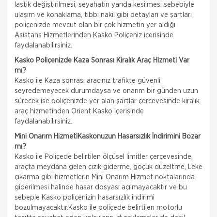
lastik değiştirilmesi, seyahatin yarıda kesilmesi sebebiyle
ulaşım ve konaklama, tıbbi nakil gibi detayları ve şartları
poliçenizde mevcut olan bir çok hizmetin yer aldığı
Asistans Hizmetlerinden Kasko Poliçeniz içerisinde
faydalanabilirsiniz.
Kasko Poliçenizde Kaza Sonrası Kiralık Araç Hizmeti Var
mı?
Kasko ile Kaza sonrası aracınız trafikte güvenli
seyredemeyecek durumdaysa ve onarım bir günden uzun
sürecek ise poliçenizde yer alan şartlar çerçevesinde kiralık
araç hizmetinden Orient Kasko içerisinde
faydalanabilirsiniz.
Mini Onarım HizmetiKaskonuzun Hasarsızlık İndirimini Bozar
mı?
Kasko ile Poliçede belirtilen ölçüsel limitler çerçevesinde,
araçta meydana gelen çizik giderme, göçük düzeltme, Leke
çıkarma gibi hizmetlerin Mini Onarım Hizmet noktalarında
giderilmesi halinde hasar dosyası açılmayacaktır ve bu
sebeple Kasko poliçenizin hasarsızlık indirimi
bozulmayacaktır.Kasko ile poliçede belirtilen motorlu