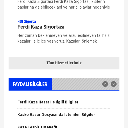
Ferdi Kaza Sigortası Ferdi Kaza Sigortası, kişilerin
başlarına gelebilecek ani ve harici olaylar nedeniyle
uğrayabilecekleri bedensel zararları teminat altına
alır. Kaza sonucu öl&
HDI Sigorta
Ferdi Kaza Sigortası
Her zaman beklenmeyen ve arzu edilmeyen talihsiz
kazalar ile iç içe yaşıyoruz. Kazaları önlemek
mümkün ama ne kadar dikkat edersek edelim
Nakliye Hasarı İçin Gerekli Bilgiler
tamamen ortadan kaldırmak m&u
HDI Sigorta
Kasko Sigortası
Tüm Hizmetlerimiz
ONLİNE Dask Prim Hesaplama
Genişletilmiş Kasko Poliçesi Genişletilmiş Kasko
Poliçesi ile aracınızı, kendinizi ve sevdiklerinizi
Trafik Hasarı için Gerekli Bilgiler
güvence altına alın. Yeni bir dönem başlatan HDI
FAYDALI BİLGİLER
Sigorta hızl
Anadolu Sigorta
Yangın Hasarı ile ilgili Bilgiler
Kasko Sigortası
Ferdi Kaza Hasar İle İlgili Bilgiler
Kasko Sigortası, herhangi bir motorlu kara taşıtının
sigortalı kişinin iradesi dışında araç hareket
Kasko Hasar Dosyasında İstenilen Bilgiler
halindeyken ya da dururken hasara uğraması,
çalınması, yanması ve kaza
HDI Sigorta
Kaza Tespit Tutanağı