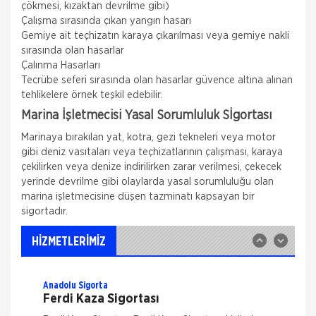
çökmesi, kızaktan devrilme gibi)
Çalışma sırasında çıkan yangın hasarı
Gemiye ait teçhizatın karaya çıkarılması veya gemiye nakli
sırasında olan hasarlar
Çalınma Hasarları
Tecrübe seferi sırasında olan hasarlar güvence altına alınan
tehlikelere örnek teşkil edebilir.
Marina İşletmecisi Yasal Sorumluluk Sİgortası
Allianz Sigorta
Zorunlu Deprem Sigortası
Marinaya bırakılan yat, kotra, gezi tekneleri veya motor
gibi deniz vasıtaları veya teçhizatlarının çalışması, karaya
Zorunlu bir sigorta olan DASK ile binalardaki,
çekilirken veya denize indirilirken zarar verilmesi, çekecek
deprem ve deprem nedeni ile oluşabilecek maddi
zararlar güvence altına alınır. Zorunlu Deprem
yerinde devrilme gibi olaylarda yasal sorumluluğu olan
Sigortası ile; Depremin Deprem sonucu
marina işletmecisine düşen tazminatı kapsayan bir
Allianz Sigorta
sigortadır.
İş Yeri Sigortası
Allianz ile işyerinizde güven içinde çalışın!
HİZMETLERİMİZ
Allianz 70'ten fazla ülkedeki geniş deneyimi,
Türkiye'deki 25 yılı aşkın birikimiyle her koşulda, her
Anadolu Sigorta
Ferdi Kaza Sigortası