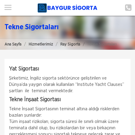
ANA SAYFA
HAKKIMIZDA
Tekne Sigortaları
ŞUBE BAŞVURUSU
Ana Sayfa
Hizmetlerimiz
Ray Sigorta
Tekne Sigortaları
HİZMETLERİMİZ
İLETIŞIM
Yat Sigortası
ŞUBELERIMIZ
Şirketimiz, İngiliz sigorta sektörünce geliştirilen ve
Dünya’da yaygın olarak kullanılan “Institute Yacht Clauses”
ŞUBE BAŞVURUSU
şartları ile teminat vermektedir.
Tekne İnşaat Sigortası
Tekne İnşaat Sigortasının teminat altına aldığı risklerden
bazıları şunlardır:
Tüm inşaat rizikoları, sigorta süresi ile sınırlı olmak üzere
teminata dahil olup, bu rizikolardan bir veya birkaçının
gerçekleşmesi sonucu sigortalı tekneye gelecek zarar ve